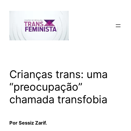
Pular
para
o
conteúdo
Crianças trans: uma
“preocupação”
chamada transfobia
Por Sessiz Zarif.