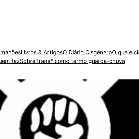
rmações
Livros & Artigos
O Diário Cisgênero
O que é c
uem faz
Sobre
Trans* como termo guarda-chuva