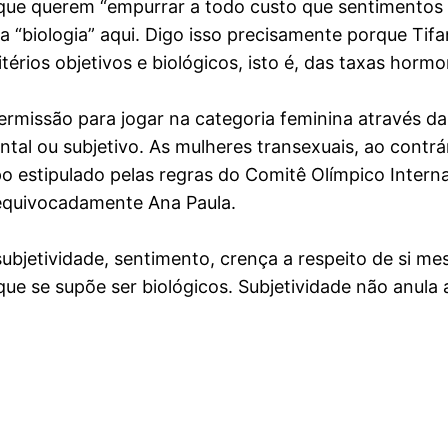
que querem “empurrar a todo custo que sentimentos s
 “biologia” aqui. Digo isso precisamente porque Tifa
érios objetivos e biológicos, isto é, das taxas hormo
ermissão para jogar na categoria feminina através d
ental ou subjetivo. As mulheres transexuais, ao cont
 estipulado pelas regras do Comitê Olímpico Internac
equivocadamente Ana Paula.
subjetividade, sentimento, crença a respeito de si m
u que se supõe ser biológicos. Subjetividade não anul