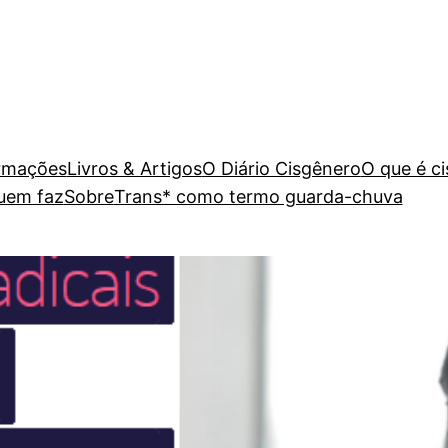
rmações
Livros & Artigos
O Diário Cisgênero
O que é c
uem faz
Sobre
Trans* como termo guarda-chuva