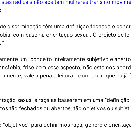
nistas radicais não aceitam mulheres trans no movim
:
 de discriminação têm uma definição fechada e concre
bia, com base na orientação sexual. O projeto de lei
o”
tamente um “conceito inteiramente subjetivo e abert
ansfobia, frise bem esse aspecto, não estamos abor
amente; vale a pena a leitura de um texto que eu já fi
entação sexual e raça se basearem em uma “definiçã
tos tão fechados ou abertos, tão objetivos ou subjet
 “objetivos” para definirmos raça, gênero e orienta