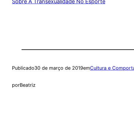
Sobre A Transexualidade No Esporte
Publicado
30 de março de 2019
em
Cultura e Compor
por
Beatriz