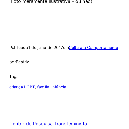
(Foto meramente ilustrativa – ou não)
Publicado
1 de julho de 2017
em
Cultura e Comportamento
por
Beatriz
Tags:
criança LGBT
, 
família
, 
infância
Centro de Pesquisa Transfeminista