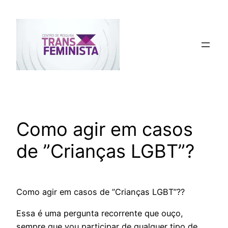
Pular
para
o
conteúdo
Como agir em casos
de ”Crianças LGBT”?
Como agir em casos de ”Crianças LGBT”??
Essa é uma pergunta recorrente que ouço,
sempre que vou participar de qualquer tipo de