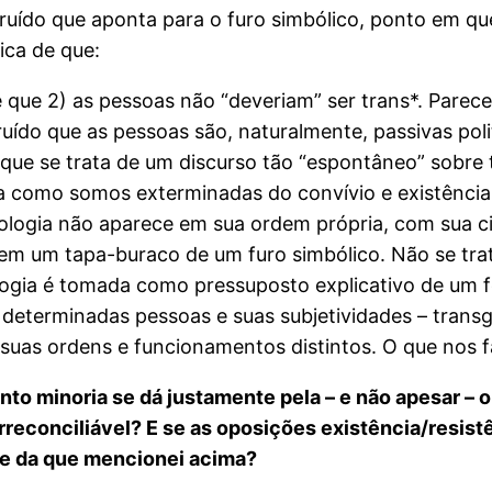
uído que aponta para o furo simbólico, ponto em que 
ca de que:
e que 2) as pessoas não “deveriam” ser trans*. Parec
ído que as pessoas são, naturalmente, passivas poli
ve que se trata de um discurso tão “espontâneo” sobr
como somos exterminadas do convívio e existência so
ogia não aparece em sua ordem própria, com sua cien
em um tapa-buraco de um furo simbólico. Não se trata
iologia é tomada como pressuposto explicativo de um
 determinadas pessoas e suas subjetividades – transgên
m suas ordens e funcionamentos distintos. O que nos 
to minoria se dá justamente pela – e não apesar – o
rreconciliável? E se as oposições existência/resis
e da que mencionei acima?