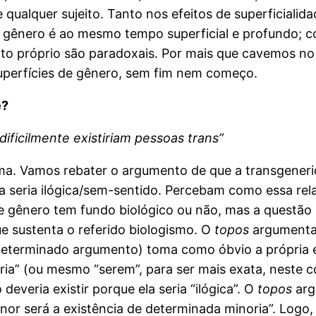
 qualquer sujeito. Tanto nos efeitos de superficialid
is gênero é ao mesmo tempo superficial e profundo; co
ento próprio são paradoxais. Por mais que cavemos n
superfícies de gênero, sem fim nem começo.
e?
ificilmente existiriam pessoas trans”
. Vamos rebater o argumento de que a transgenerid
ia seria ilógica/sem-sentido. Percebam como essa rel
e gênero tem fundo biológico ou não, mas a questão 
e sustenta o referido biologismo. O
topos
argumentat
determinado argumento) toma como óbvio a própria e
a” (ou mesmo “serem”, para ser mais exata, neste co
veria existir porque ela seria “ilógica”. O
topos
arg
r será a existência de determinada minoria”. Logo, s