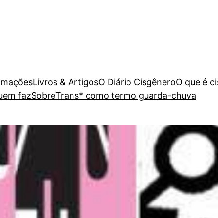
rmações
Livros & Artigos
O Diário Cisgênero
O que é c
uem faz
Sobre
Trans* como termo guarda-chuva