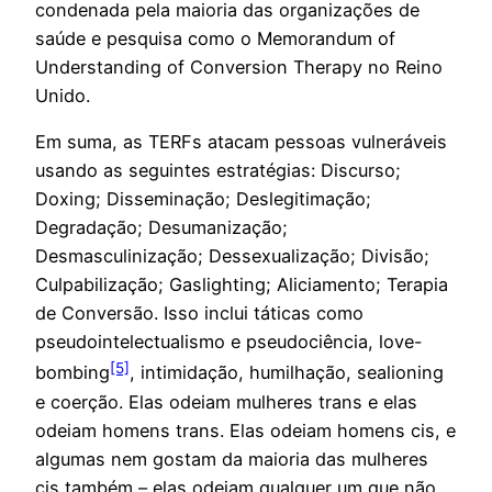
condenada pela maioria das organizações de
saúde e pesquisa como o Memorandum of
Understanding of Conversion Therapy no Reino
Unido.
Em suma, as TERFs atacam pessoas vulneráveis ​​
usando as seguintes estratégias: Discurso;
Doxing; Disseminação; Deslegitimação;
Degradação; Desumanização;
Desmasculinização; Dessexualização; Divisão;
Culpabilização; Gaslighting; Aliciamento; Terapia
de Conversão. Isso inclui táticas como
pseudointelectualismo e pseudociência, love-
[5]
bombing
, intimidação, humilhação, sealioning
e coerção. Elas odeiam mulheres trans e elas
odeiam homens trans. Elas odeiam homens cis, e
algumas nem gostam da maioria das mulheres
cis também – elas odeiam qualquer um que não