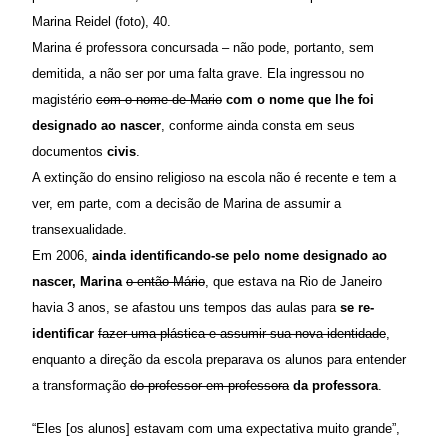
Marina Reidel (foto), 40.
Marina é professora concursada – não pode, portanto, sem
demitida, a não ser por uma falta grave. Ela ingressou no
magistério
com o nome de Mario
com o nome que lhe foi
designado ao nascer
, conforme ainda consta em seus
documentos
civis
.
A extinção do ensino religioso na escola não é recente e tem a
ver, em parte, com a decisão de Marina de assumir a
transexualidade.
Em 2006,
ainda identificando-se pelo nome designado ao
nascer, Marina
o então Mário
, que estava na Rio de Janeiro
havia 3 anos, se afastou uns tempos das aulas para
se re-
identificar
fazer uma plástica e assumir sua nova identidade
,
enquanto a direção da escola preparava os alunos para entender
a transformação
do professor em professora
da professora
.
“Eles [os alunos] estavam com uma expectativa muito grande”,