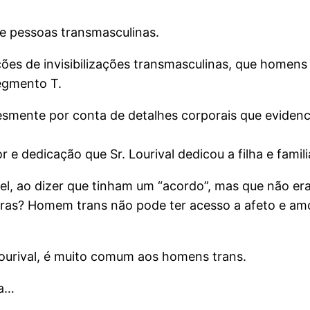
s e pessoas transmasculinas.
es de invisibilizações transmasculinas, que homens 
segmento T.
lesmente por conta de detalhes corporais que evide
 e dedicação que Sr. Lourival dedicou a filha e famil
el, ao dizer que tinham um “acordo”, mas que não er
soras? Homem trans não pode ter acesso a afeto e a
 Lourival, é muito comum aos homens trans.
na…