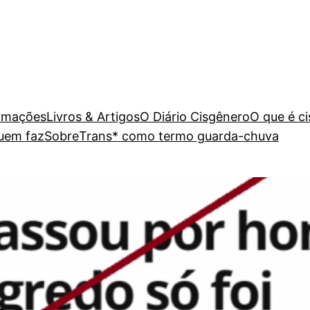
rmações
Livros & Artigos
O Diário Cisgênero
O que é c
uem faz
Sobre
Trans* como termo guarda-chuva