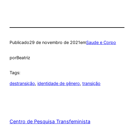
Publicado
29 de novembro de 2021
em
Saude e Corpo
por
Beatriz
Tags:
destransição
, 
identidade de gênero
, 
transição
Centro de Pesquisa Transfeminista