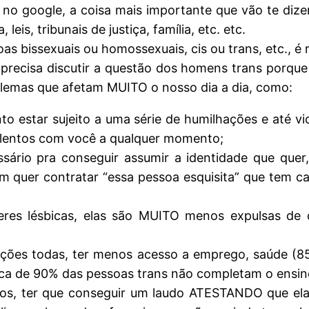
 no google, a coisa mais importante que vão te dize
leis, tribunais de justiça, família, etc. etc.
as bissexuais ou homossexuais, cis ou trans, etc., é 
 precisa discutir a questão dos homens trans porqu
lemas que afetam MUITO o nosso dia a dia, como:
tanto estar sujeito a uma série de humilhações e at
iolentos com você a qualquer momento;
sário pra conseguir assumir a identidade que quer
 quer contratar “essa pessoa esquisita” que tem c
res lésbicas, elas são MUITO menos expulsas de
hações todas, ter menos acesso a emprego, saúde 
ca de 90% das pessoas trans não completam o ensino
s, ter que conseguir um laudo ATESTANDO que elas 