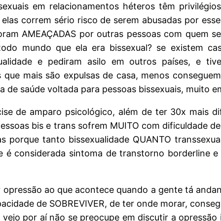
exuais em relacionamentos héteros têm privilégi
e elas correm sério risco de serem abusadas por esse
 foram AMEAÇADAS por outras pessoas com quem se 
todo mundo que ela era bissexual? se existem ca
lidade e pediram asilo em outros países, e tiv
as que mais são expulsas de casa, menos conseguem
a de saúde voltada para pessoas bissexuais, muito 
cise de amparo psicológico, além de ter 30x mais di
e as pessoas bis e trans sofrem MUITO com dificuldad
adas porque tanto bissexualidade QUANTO transsexu
e é considerada sintoma de transtorno borderline e 
 opressão ao que acontece quando a gente tá andand
apacidade de SOBREVIVER, de ter onde morar, conseg
vejo por aí não se preocupe em discutir a opressão 