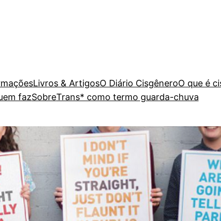
rmações
Livros & Artigos
O Diário Cisgênero
O que é c
uem faz
Sobre
Trans* como termo guarda-chuva