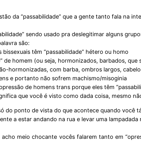
stão da “passabilidade” que a gente tanto fala na i
bilidade” sendo usado pra deslegitimar alguns grup
alavra são:
s bissexuais têm “passabilidade” hétero ou homo
e” de homem (ou seja, hormonizados, barbados, que 
não-hormonizadas, com barba, ombros largos, cabelo 
ens e portanto não sofrem machismo/misoginia
ir opressão de homens trans porque eles têm “passabi
significa que você é visto como dada coisa, mesmo n
 só do ponto de vista do que acontece quando você t
ente a estar andando na rua e levar uma lampadada 
acho meio chocante vocês falarem tanto em “opressã