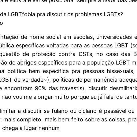
ta e elitista e vai se posicionar sempre a favor das 
 da LGBTfobia pra discutir os problemas LGBTs?
do
ntação de nome social em escolas, universidades e in
pública específicas voltadas para as pessoas LGBT 
uestão de proteção contra DSTs, no caso das B),
ão de abrigos específicos para a população LGBT mo
a política bem específica pra pessoas bissexuais,
LGBT de verdade~), políticas de permanência adequa
e encontram 90% das travestis), discutir desmilita
 não vou me alongar muito porque eu já falei de tant
mitar a discutir se fulano ou ciclano é passável o
ar mais completo, mais bem feito sobre as coisas, p
o chega a lugar nenhum