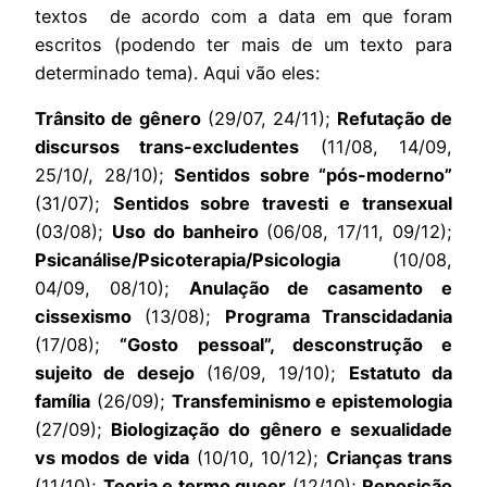
textos de acordo com a data em que foram
escritos (podendo ter mais de um texto para
determinado tema). Aqui vão eles:
Trânsito de gênero
(29/07, 24/11);
Refutação de
discursos trans-excludentes
(11/08, 14/09,
25/10/, 28/10);
Sentidos sobre “pós-moderno”
(31/07);
Sentidos sobre travesti e transexual
(03/08);
Uso do banheiro
(06/08, 17/11, 09/12);
Psicanálise/Psicoterapia/Psicologia
(10/08,
04/09, 08/10);
Anulação de casamento e
cissexismo
(13/08);
Programa Transcidadania
(17/08);
“Gosto pessoal”, desconstrução e
sujeito de desejo
(16/09, 19/10);
Estatuto da
família
(26/09);
Transfeminismo e epistemologia
(27/09);
Biologização do gênero e sexualidade
vs modos de vida
(10/10, 10/12);
Crianças trans
(11/10);
Teoria e termo queer
(12/10);
Reposição