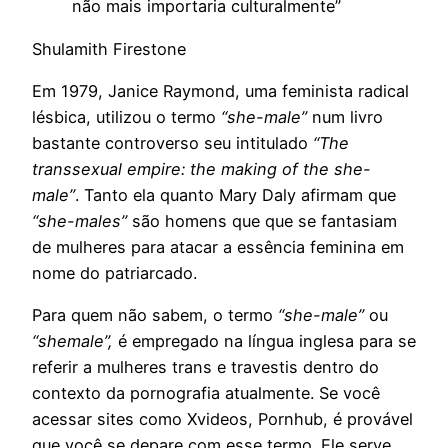
não mais importaria culturalmente”
Shulamith Firestone
Em 1979, Janice Raymond, uma feminista radical
lésbica, utilizou o termo
“she-male”
num livro
bastante controverso seu intitulado
“The
transsexual empire: the making of the she-
male”
. Tanto ela quanto Mary Daly afirmam que
“she-males”
são homens que que se fantasiam
de mulheres para atacar a essência feminina em
nome do patriarcado.
Para quem não sabem, o termo
“she-male”
ou
“shemale”,
é empregado na língua inglesa para se
referir a mulheres trans e travestis dentro do
contexto da pornografia atualmente. Se você
acessar sites como Xvideos, Pornhub, é provável
que você se depare com esse termo. Ele serve