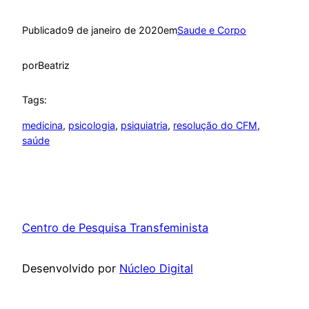
Publicado
9 de janeiro de 2020
em
Saude e Corpo
por
Beatriz
Tags:
medicina
, 
psicologia
, 
psiquiatria
, 
resolução do CFM
, 
saúde
Centro de Pesquisa Transfeminista
Desenvolvido por
Núcleo Digital