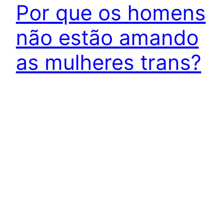
Por que os homens
não estão amando
as mulheres trans?
Texto de Maria Clara Araújo. Na única vez em que
tive um namorado, o indivíduo ouviu de familiares
que “trouxe um traveco” para dentro de casa. O
que resultou, posteriormente, em sua expulsão.
Desde lá, após ter sentido o impacto que minha
construção identitária pode ter, negativamente,
até mesmo na vida dos outros, eu tenho…
17 de outubro de 2015