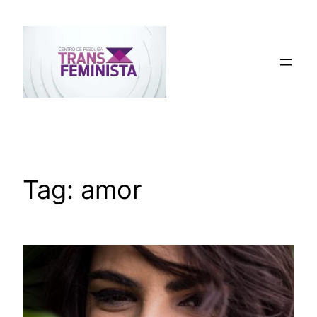
Pular
para
o
conteúdo
Tag:
amor