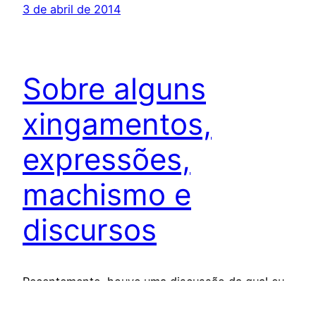
3 de abril de 2014
Sobre alguns
xingamentos,
expressões,
machismo e
discursos
Recentemente, houve uma discussão da qual eu
“participei” (note as aspas) via twitter e nos