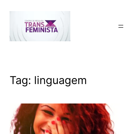
Pular
para
o
conteúdo
Tag:
linguagem