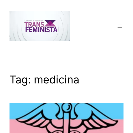
Pular
para
o
conteúdo
Tag:
medicina