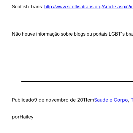
Scottish Trans:
http://www.scottishtrans.org/Article.aspx?
Não houve informação sobre blogs ou portais LGBT’s brasi
Publicado
9 de novembro de 2011
em
Saude e Corpo
, 
por
Hailey