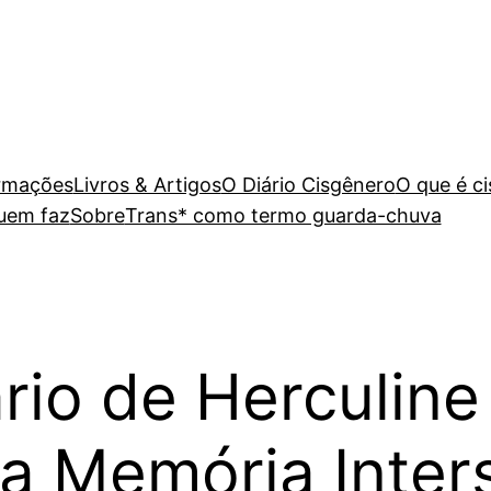
rmações
Livros & Artigos
O Diário Cisgênero
O que é c
uem faz
Sobre
Trans* como termo guarda-chuva
rio de Herculine
da Memória Inter