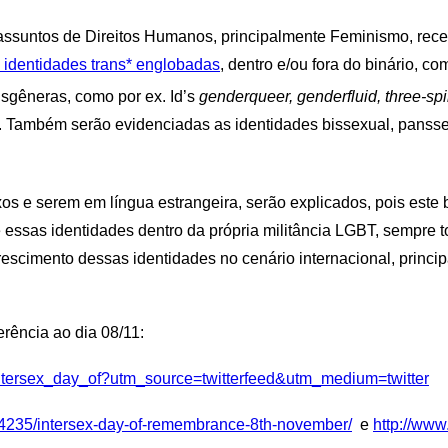
 assuntos de Direitos Humanos, principalmente Feminismo, rec
s identidades trans* englobadas
, dentro e/ou fora do binário, 
sgêneras, como por ex. Id’s
genderqueer, genderfluid, three-spi
.
Também serão evidenciadas as identidades bissexual, pansse
 e serem em língua estrangeira, serão explicados, pois este 
e essas identidades dentro da própria militância LGBT, sempre 
rescimento dessas identidades no cenário internacional, princ
erência ao dia 08/11:
/intersex_day_of?utm_source=twitterfeed&utm_medium=twitter
om/4235/intersex-day-of-remembrance-8th-november/
e
http://www