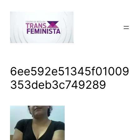
Pular
para
o
conteúdo
6ee592e51345f01009
353deb3c749289