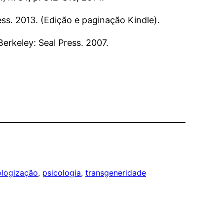
ess. 2013. (Edição e paginação Kindle).
 Berkeley: Seal Press. 2007.
ologização
, 
psicologia
, 
transgeneridade