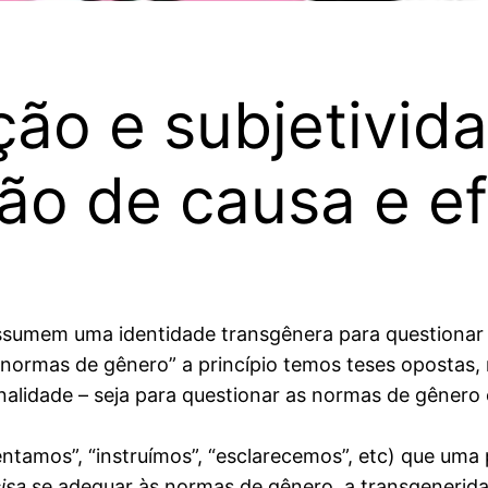
ão e subjetivid
ção de causa e ef
ssumem uma identidade transgênera para questionar
normas de gênero” a princípio temos teses opostas, 
nalidade – seja para questionar as normas de gênero
tamos”, “instruímos”, “esclarecemos”, etc) que uma
isa
se adequar às normas de gênero, a transgenerid