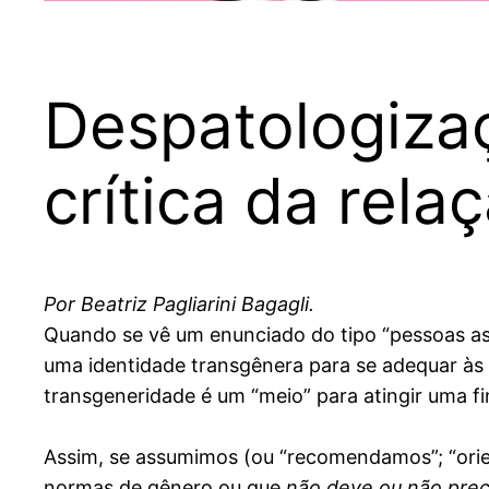
Despatologizaç
crítica da rela
Por Beatriz Pagliarini Bagagli.
Quando se vê um enunciado do tipo “pessoas a
uma identidade transgênera para se adequar às 
transgeneridade é um “meio” para atingir uma fi
Assim, se assumimos (ou “recomendamos”; “orien
normas de gênero ou que
não deve ou não prec