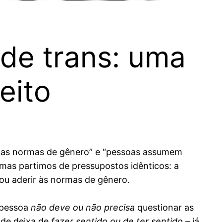
ade trans: uma
eito
 as normas de gênero” e “pessoas assumem
mas partimos de pressupostos idênticos: a
 ou aderir às normas de gênero.
 pessoa
não deve ou não precisa
questionar as
ade deixa de
fazer sentido ou de ter sentido
– já