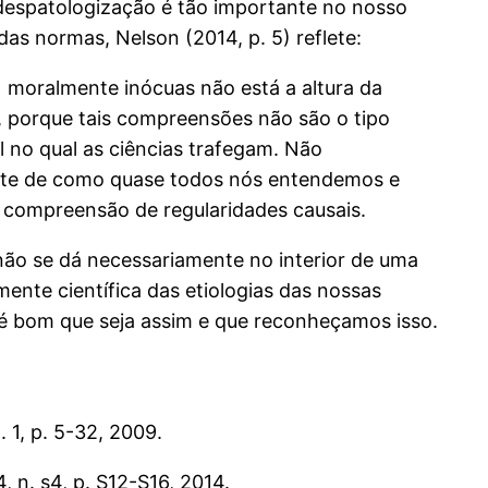
 despatologização é tão importante no nosso
s das normas, Nelson
(2014, p. 5)
reflete:
 moralmente inócuas não está a altura da
, porque tais compreensões não são o tipo
l no qual as ciências trafegam. Não
ante de como quase todos nós entendemos e
 compreensão de regularidades causais.
o se dá necessariamente no interior de uma
ente científica das etiologias das nossas
 é bom que seja assim e que reconheçamos isso.
n. 1, p. 5-32, 2009.
44, n. s4, p. S12-S16, 2014.