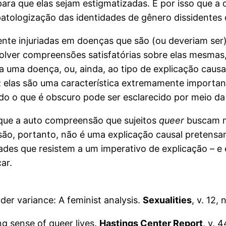
para que elas sejam estigmatizadas. É por isso que a
a patologização das identidades de gênero dissidente
te injuriadas em doenças que são (ou deveriam ser)
volver compreensões satisfatórias sobre elas mesmas
a uma doença, ou, ainda, ao tipo de explicação causa
s; elas são uma característica extremamente import
o o que é obscuro pode ser esclarecido por meio da
e que a auto compreensão que sujeitos
queer
buscam nã
ão, portanto, não é uma explicação causal pretensam
ades que resistem a um imperativo de explicação – e
ar.
der variance: A feminist analysis.
Sexualities
, v. 12, 
 sense of queer lives.
Hastings Center Report
, v. 