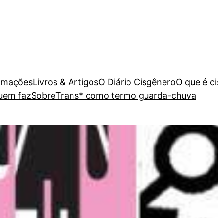
rmações
Livros & Artigos
O Diário Cisgênero
O que é c
uem faz
Sobre
Trans* como termo guarda-chuva