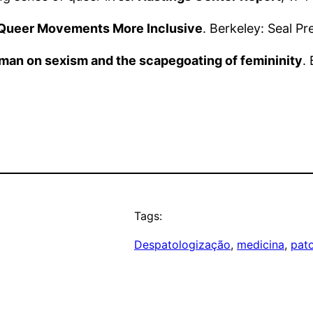
 Queer Movements More Inclusive
. Berkeley: Seal Pr
oman on sexism and the scapegoating of femininity
.
Tags:
Despatologização
, 
medicina
, 
pat