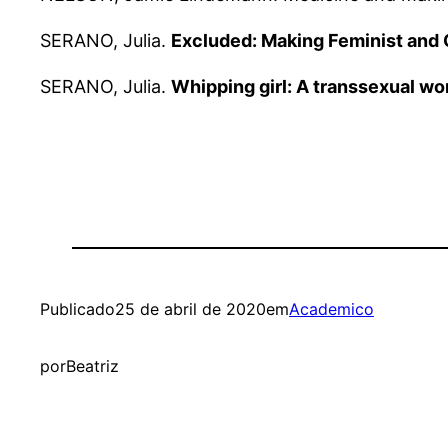
SERANO, Julia.
Excluded: Making Feminist and
SERANO, Julia.
Whipping girl: A transsexual w
Publicado
25 de abril de 2020
em
Academico
por
Beatriz