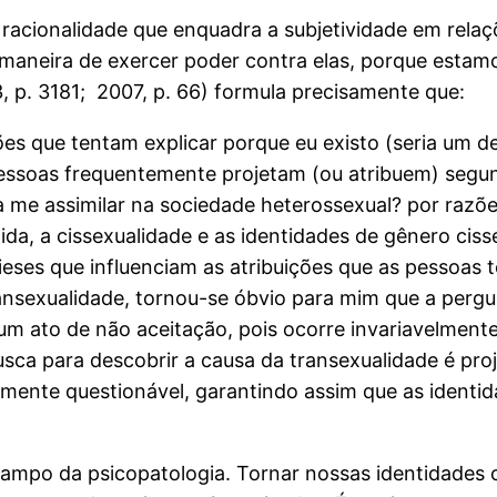
acionalidade que enquadra a subjetividade em relaçõ
 maneira de exercer poder contra elas, porque estam
, p. 3181; 2007, p. 66) formula precisamente que:
ões que tentam explicar porque eu existo (seria um 
pessoas frequentemente projetam (ou atribuem) segu
 me assimilar na sociedade heterossexual? por razõe
da, a cissexualidade e as identidades de gênero cis
ieses que influenciam as atribuições que as pessoas 
ansexualidade, tornou-se óbvio para mim que a pergu
m ato de não aceitação, pois ocorre invariavelmente
usca para descobrir a causa da transexualidade é pro
ente questionável, garantindo assim que as identid
campo da psicopatologia. Tornar nossas identidades 