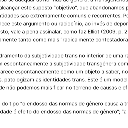
alcançar este suposto “objetivo”, que abandonamos 
dentidades são extremamente comuns e recorrentes. P
alece este argumento ou raciocínio, ao invés de depo
sto, vale a pena assinalar, como faz Elliot (2009, p. 
riamente tanto como mais “radicalmente contestadora
ento da subjetividade trans no interior de uma raci
m espontaneamente a subjetividade transgênera como 
parece espontaneamente como um objeto a saber, no in
as, patologizam as identidades trans. Este é um modelo
e não podemos mais ficar no terreno de causas e efe
s do tipo “o endosso das normas de gênero causa a 
idade é efeito do endosso das normas de gênero”; “a