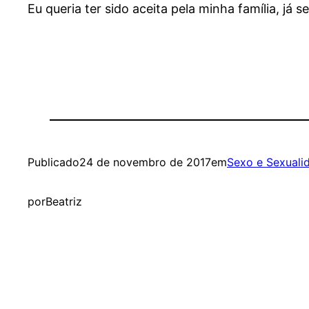
Eu queria ter sido aceita pela minha família, j
Publicado
24 de novembro de 2017
em
Sexo e Sexuali
por
Beatriz