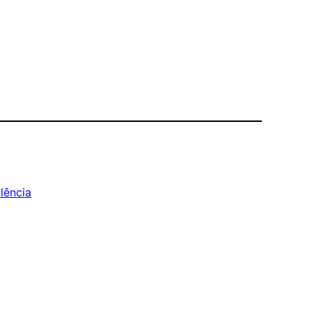
lência