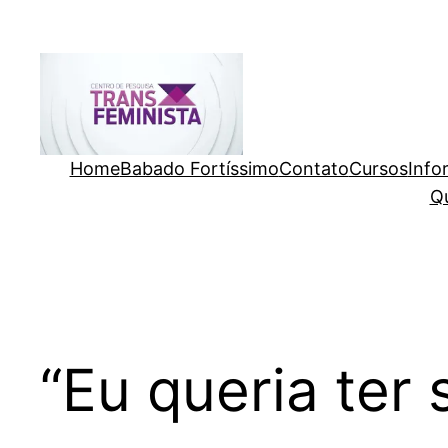
Pular
para
o
conteúdo
Home
Babado Fortíssimo
Contato
Cursos
Info
Q
“Eu queria ter 