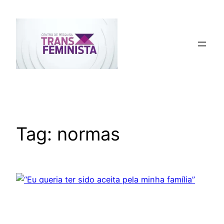
Pular
para
o
conteúdo
Tag:
normas