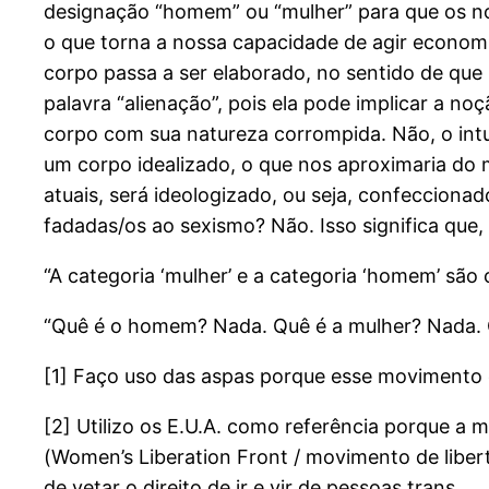
designação “homem” ou “mulher” para que os no
o que torna a nossa capacidade de agir econom
corpo passa a ser elaborado, no sentido de que
palavra “alienação”, pois ela pode implicar a n
corpo com sua natureza corrompida. Não, o intuito
um corpo idealizado, o que nos aproximaria do m
atuais, será ideologizado, ou seja, confecciona
fadadas/os ao sexismo? Não. Isso significa que
“A categoria ‘mulher’ e a categoria ‘homem’ são 
“Quê é o homem? Nada. Quê é a mulher? Nada. 
[1] Faço uso das aspas porque esse movimento 
[2] Utilizo os E.U.A. como referência porque a
(Women’s Liberation Front / movimento de libe
de vetar o direito de ir e vir de pessoas trans.