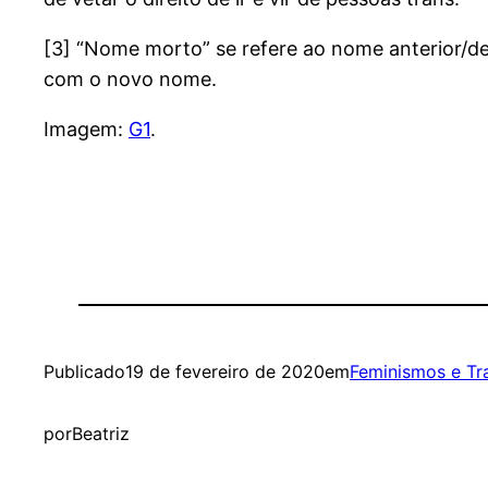
[3] “Nome morto” se refere ao nome anterior/d
com o novo nome.
Imagem:
G1
.
Publicado
19 de fevereiro de 2020
em
Feminismos e Tr
por
Beatriz