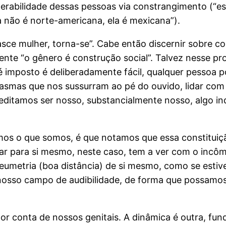
nerabilidade dessas pessoas via constrangimento (“
 não é norte-americana, ela é mexicana”).
nasce mulher, torna-se”. Cabe então discernir sobre
te “o gênero é construção social”. Talvez nesse pro
é imposto é deliberadamente fácil, qualquer pessoa p
tasmas que nos sussurram ao pé do ouvido, lidar com 
ditamos ser nosso, substancialmente nosso, algo ind
os o que somos, é que notamos que essa constituição
olhar para si mesmo, neste caso, tem a ver com o in
umetria (boa distância) de si mesmo, como se estiv
 nosso campo de audibilidade, de forma que possamo
 conta de nossos genitais. A dinâmica é outra, fu