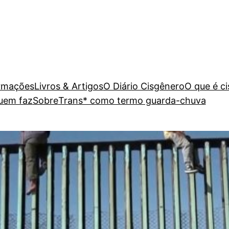
rmações
Livros & Artigos
O Diário Cisgênero
O que é c
uem faz
Sobre
Trans* como termo guarda-chuva