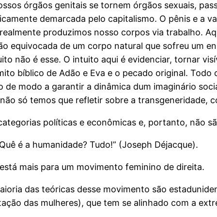
ssos órgãos genitais se tornem órgãos sexuais, pa
icamente demarcada pelo capitalismo. O pênis e a va
 realmente produzimos nosso corpos via trabalho. Aq
oção equivocada de um corpo natural que sofreu um en
 não é esse. O intuito aqui é evidenciar, tornar visí
ito bíblico de Adão e Eva e o pecado original. Todo 
do de modo a garantir a dinâmica dum imaginário soci
, não só temos que refletir sobre a transgeneridade,
categorias políticas e econômicas e, portanto, não s
Quê é a humanidade? Tudo!” (Joseph Déjacque).
está mais para um movimento feminino de direita.
 maioria das teóricas desse movimento são estadunid
rtação das mulheres), que tem se alinhado com a ex