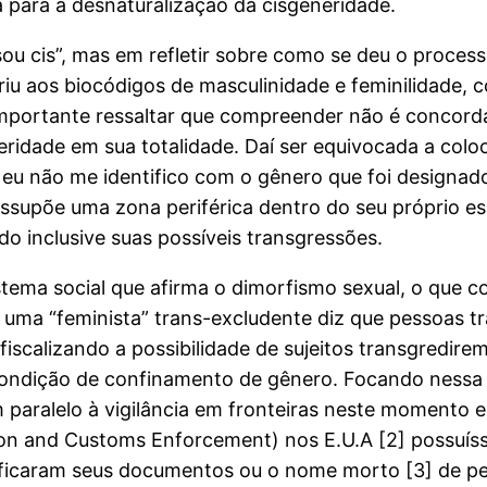
 para a desnaturalização da cisgeneridade.
ou cis”, mas em refletir sobre como se deu o proces
riu aos biocódigos de masculinidade e feminilidade,
É importante ressaltar que compreender não é concor
eridade em sua totalidade. Daí ser equivocada a col
as eu não me identifico com o gênero que foi design
essupõe uma zona periférica dentro do seu próprio e
do inclusive suas possíveis transgressões.
tema social que afirma o dimorfismo sexual, o que c
uma “feminista” trans-excludente diz que pessoas tr
 fiscalizando a possibilidade de sujeitos transgredir
condição de confinamento de gênero. Focando nessa 
m paralelo à vigilância em fronteiras neste moment
tion and Customs Enforcement) nos E.U.A [2] possuí
tificaram seus documentos ou o nome morto [3] de p