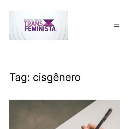
Pular
para
o
conteúdo
Tag:
cisgênero