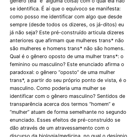
gênero (ela “é” alguma coisa) com o qual ela não
se identifica. É aí que o equívoco se manifesta:
como posso me identificar com algo que desde
sempre (desde todos os dizeres, os já-ditos) eu
já não seja? Este pré-construído articula dizeres
anteriores que afirmam que mulheres trans* não
são mulheres e homens trans* não são homens.
Qual é o gênero oposto de uma mulher trans*: o
feminino ou masculino? Este enunciado afirma o
paradoxal: o gênero “oposto” de uma mulher
trans*, a partir do seu próprio ponto de vista, é o
masculino. Como poderia uma mulher se
identificar com o gênero masculino? Sentidos de
transparência acerca dos termos “homem” e
“mulher” atuam de forma semelhante no segundo
enunciado. Esses efeitos de pré-construído se
dão através de um atravessamento com o
discurso da biologia/medicina, no qual o desígnio