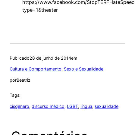
https://www.facebook.com/StopTERFHateSpeec
type=1&theater
Publicado
28 de junho de 2014
em
Cultura e Comportamento
, 
Sexo e Sexualidade
por
Beatriz
Tags:
cisgênero
, 
discurso médico
, 
LGBT
, 
língua
, 
sexualidade