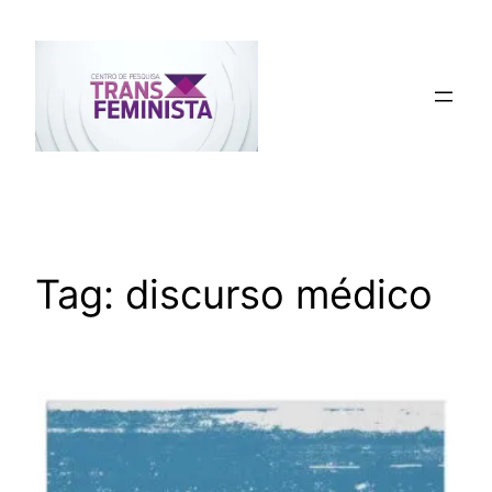
Pular
para
o
conteúdo
Tag:
discurso médico