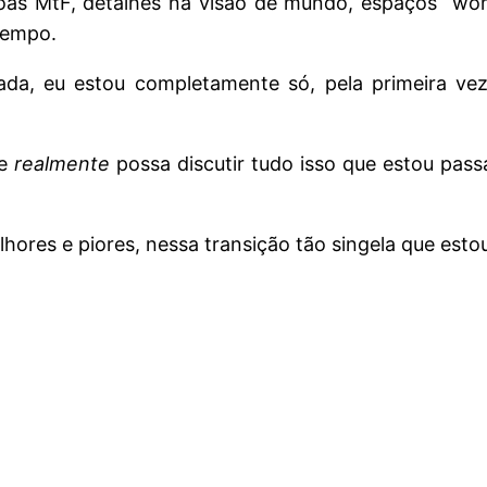
soas MtF, detalhes na visão de mundo, espaços “w
tempo.
, eu estou completamente só, pela primeira vez 
ue
realmente
possa discutir tudo isso que estou pa
lhores e piores, nessa transição tão singela que est