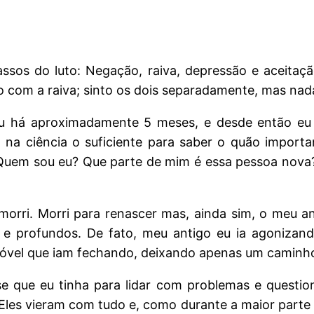
sos do luto: Negação, raiva, depressão e aceitaç
 com a raiva; sinto os dois separadamente, mas nad
eu há aproximadamente 5 meses, e desde então eu s
 na ciência o suficiente para saber o quão import
Quem sou eu? Que parte de mim é essa pessoa nova?
orri. Morri para renascer mas, ainda sim, o meu an
 e profundos. De fato, meu antigo eu ia agonizan
móvel que iam fechando, deixando apenas um caminh
e que eu tinha para lidar com problemas e question
 Eles vieram com tudo e, como durante a maior part