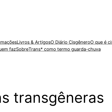
rmações
Livros & Artigos
O Diário Cisgênero
O que é c
uem faz
Sobre
Trans* como termo guarda-chuva
as transgêneras