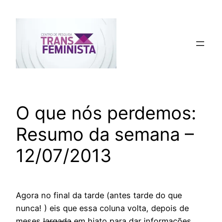
Pular
para
o
conteúdo
O que nós perdemos:
Resumo da semana –
12/07/2013
Agora no final da tarde (antes tarde do que
nunca! ) eis que essa coluna volta, depois de
meses
largada
em hiato para dar informações