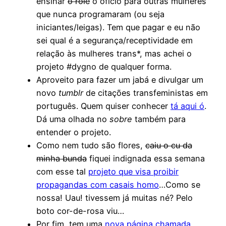
ensinar
o rolê
o ofício para outras mulheres
que nunca programaram (ou seja
iniciantes/leigas). Tem que pagar e eu não
sei qual é a segurança/receptividade em
relação às mulheres trans*, mas achei o
projeto #dygno de qualquer forma.
Aproveito para fazer um jabá e divulgar um
novo
tumblr
de citações transfeministas em
português. Quem quiser conhecer
tá aqui ó
.
Dá uma olhada no
sobre
também para
entender o projeto.
Como nem tudo são flores,
caiu o cu da
minha bunda
fiquei indignada essa semana
com esse tal
projeto que visa proibir
propagandas com casais homo
…Como se
nossa! Uau! tivessem já muitas né? Pelo
boto cor-de-rosa viu…
Por fim, tem uma
nova página chamada