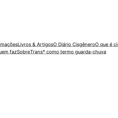
rmações
Livros & Artigos
O Diário Cisgênero
O que é c
uem faz
Sobre
Trans* como termo guarda-chuva