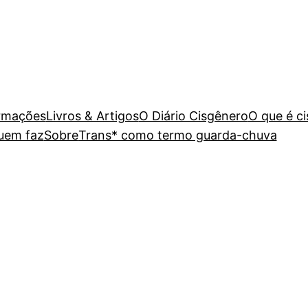
rmações
Livros & Artigos
O Diário Cisgênero
O que é c
uem faz
Sobre
Trans* como termo guarda-chuva