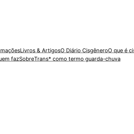
rmações
Livros & Artigos
O Diário Cisgênero
O que é c
uem faz
Sobre
Trans* como termo guarda-chuva