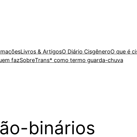
rmações
Livros & Artigos
O Diário Cisgênero
O que é c
uem faz
Sobre
Trans* como termo guarda-chuva
ão-binários