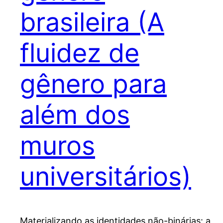
brasileira (A
fluidez de
gênero para
além dos
muros
universitários)
Materializando as identidades não-binárias: a