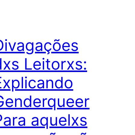
Divagações
dxs Leitorxs:
Explicando
Genderqueer
Para aquelxs