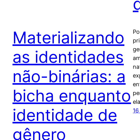
Materializando
Po
pr
ge
as identidades
am
na
não-binárias: a
ex
en
bicha enquanto
pe
el
identidade de
16
gênero