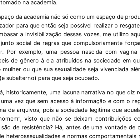
r tomado na academia.
espaço da academia não só como um espaço de produç
or para que então seja possível realizar o resgate 
mbasar a invisibilização dessas vozes, me utilizo a
njunto social de regras que compulsoriamente força
cer. Por exemplo, uma pessoa nascida com vagina
is de gênero à ela atribuídos na sociedade em qu
mulher ou que sua sexualidade seja vivenciada alé
e subalterno) para que seja ocupado.
 historicamente, uma lacuna narrativa no que diz r
 uma vez que sem acesso à informação e com o regis
 de arquivos, pois a sociedade legitima que aquela
homem”, visto que não se deixam contribuições c
e são de resistência? Há, antes de uma vontade de c
de heterossexualidades e normas comportamentais n