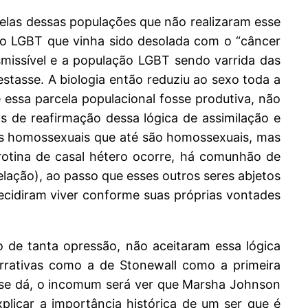
elas dessas populações que não realizaram esse
ão LGBT que vinha sido desolada com o “câncer
missível e a população LGBT sendo varrida das
tasse. A biologia então reduziu ao sexo toda a
essa parcela populacional fosse produtiva, não
s de reafirmação dessa lógica de assimilação e
soas homossexuais que até são homossexuais, mas
otina de casal hétero ocorre, há comunhão de
ação), ao passo que esses outros seres abjetos
ecidiram viver conforme suas próprias vontades
 de tanta opressão, não aceitaram essa lógica
rrativas como a de Stonewall como a primeira
a se dá, o incomum será ver que Marsha Johnson
plicar a importância histórica de um ser que é