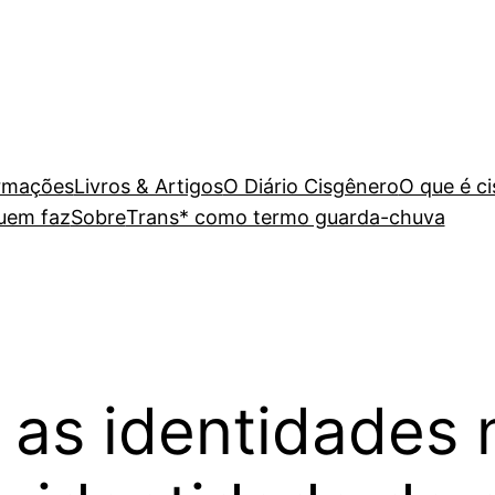
rmações
Livros & Artigos
O Diário Cisgênero
O que é c
uem faz
Sobre
Trans* como termo guarda-chuva
 as identidades 