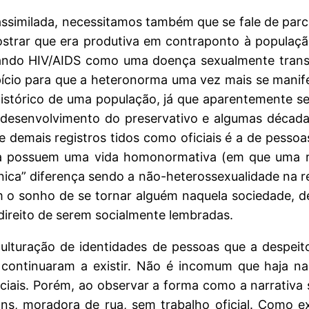
assimilada, necessitamos também que se fale de parc
ostrar que era produtiva em contraponto à populaç
tando HIV/AIDS como uma doença sexualmente trans
ício para que a heteronorma uma vez mais se manifes
stórico de uma população, já que aparentemente se 
 desenvolvimento do preservativo e algumas década
a e demais registros tidos como oficiais é a de pes
ia possuem uma vida homonormativa (em que uma r
ca” diferença sendo a não-heterossexualidade na rel
 o sonho de se tornar alguém naquela sociedade, d
direito de serem socialmente lembradas.
lturação de identidades de pessoas que a despeito
 continuaram a existir. Não é incomum que haja na
iciais. Porém, ao observar a forma como a narrativ
s, moradora de rua, sem trabalho oficial. Como ex