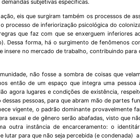
r demandas subjetivas específicas.
ção, eis que surgiram também os processos de ass
 o processo de inferiorização psicológica do coloni
 regras que faz com que se enxerguem inferiores 
ão). Dessa forma, há o surgimento de fenômenos co
e insere no mercado de trabalho, contribuindo para 
unidade, não fosse a sombra de coisas que velam 
mos então de um espaço que integra uma pessoa à
o agora lugares e condições de existência, respei
o dessas pessoas, para que abram mão de partes fun
nece vigente, o padrão dominante provavelmente fa
era sexual e de gênero serão abafadas, visto que nã
 outra instância de encarceramento: o identitár
lutar para que não seja percebida (e condenada) a i