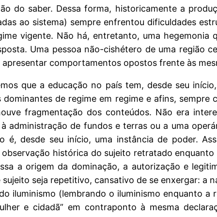
ão do saber. Dessa forma, historicamente a produç
das ao sistema) sempre enfrentou dificuldades est
ime vigente. Não há, entretanto, uma hegemonia q
posta. Uma pessoa não-cishétero de uma região cen
m apresentar comportamentos opostos frente às mes
os que a educação no país tem, desde seu início, f
tes dominantes de regime em regime e afins, sempr
, houve fragmentação dos conteúdos. Não era inter
à administração de fundos e terras ou a uma operá
 é, desde seu início, uma instância de poder. A
a observação histórica do sujeito retratado enquant
ssa a origem da dominação, a autorização e legitima
sujeito seja repetitivo, cansativo de se enxergar: a 
 do iluminismo (lembrando o iluminismo enquanto a
 mulher e cidadã” em contraponto à mesma declara