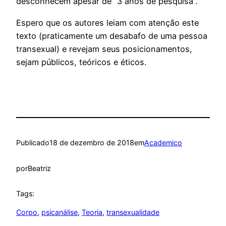
desconhecem apesar de “3 anos de pesquisa”.
Espero que os autores leiam com atenção este
texto (praticamente um desabafo de uma pessoa
transexual) e revejam seus posicionamentos,
sejam públicos, teóricos e éticos.
Publicado
18 de dezembro de 2018
em
Academico
por
Beatriz
Tags:
Corpo
, 
psicanálise
, 
Teoria
, 
transexualidade