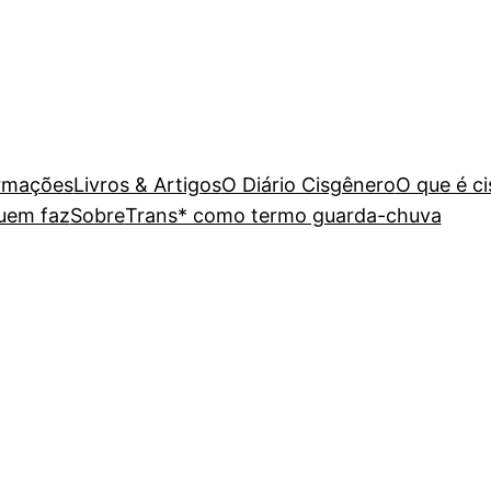
rmações
Livros & Artigos
O Diário Cisgênero
O que é c
uem faz
Sobre
Trans* como termo guarda-chuva